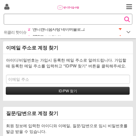
S
로
k
검
i
1
앤디캔디솜사탕 인스타그램
S
그
p
색
e
2
앤디캔디솜사탕 네이버블로그
t
a
위클리 핫이슈
인
3
SBS푸드트럭예능
o
r
c
4
솔루션메뉴브리또솜사탕
c
이메일 주소로 계정 찾기
o
h
5
카카오T광고CF
n
1
앤디캔디솜사탕 인스타그램
t
아이디/비밀번호는 가입시 등록한 메일 주소로 알려드립니다. 가입할
때 등록한 메일 주소를 입력하고 "ID/PW 찾기" 버튼을 클릭해주세요.
2
앤디캔디솜사탕 네이버블로그
e
n
3
SBS푸드트럭예능
t
4
솔루션메뉴브리또솜사탕
5
카카오T광고CF
질문/답변으로 계정 찾기
회원 정보에 입력한 아이디와 이메일, 질문/답변으로 임시 비밀번호를
발급 받을 수 있습니다.