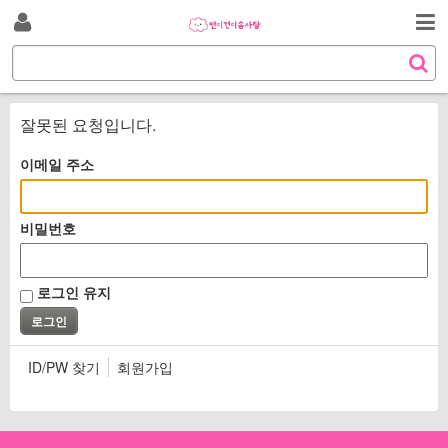
S
로
k
검
i
S
그
p
색
e
t
a
인
o
r
잘못된 요청입니다.
c
c
o
h
이메일 주소
n
t
e
비밀번호
n
t
로그인 유지
ID/PW 찾기
회원가입