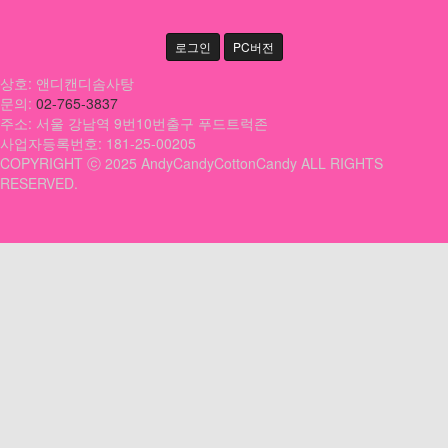
로그인
PC버전
상호: 앤디캔디솜사탕
문의:
02-765-3837
주소: 서울 강남역 9번10번출구 푸드트럭존
사업자등록번호: 181-25-00205
COPYRIGHT ⓒ 2025 AndyCandyCottonCandy ALL RIGHTS
RESERVED.