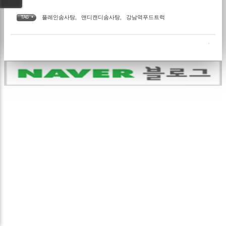
플레인솜사탕
,
앤디캔디솜사탕
,
강남역푸드트럭
TAG •